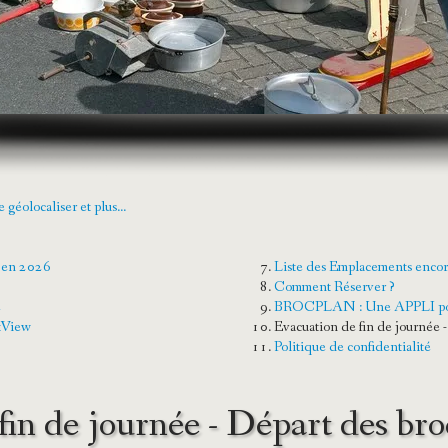
localiser et plus...
s en 2026
Liste des Emplacements encor
Comment Réserver ?
e
BROCPLAN : Une APPLI pour s
tView
Evacuation de fin de journée 
Politique de confidentialité
fin de journée - Départ des br