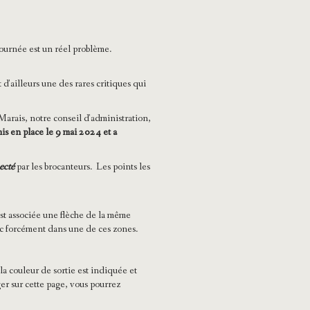
journée est un réel problème.
 d'ailleurs une des rares critiques qui
Marais, notre conseil d'administration,
is en place le 9 mai 2024 et a
pecté
par les brocanteurs. Les points les
st associée une flèche de la même
nc forcément dans une de ces zones.
la couleur de sortie est indiquée et
er sur cette page, vous pourrez