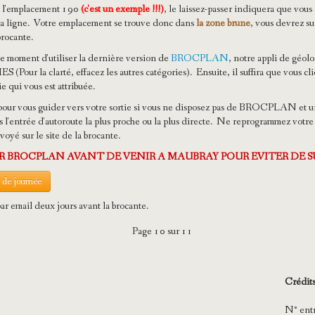
é l'emplacement 190
(c'est un exemple !!!)
, le laissez-passer indiquera que vous
a ligne. Votre emplacement se trouve donc dans
la zone brune
, vous devrez su
brocante.
e moment d'utiliser la dernière version de
BROCPLAN
, notre appli de géol
S (Pour la clarté, effacez les autres catégories). Ensuite, il suffira que vous cli
e qui vous est attribuée.
pour vous guider vers votre sortie si vous ne disposez pas de BROCPLAN et une 
s l'entrée d'autoroute la plus proche ou la plus directe. Ne reprogrammez votre
voyé sur le site de la brocante.
ER BROCPLAN AVANT DE VENIR A MAUBRAY POUR EVITER DE 
n de journée
ar email deux jours avant la brocante.
Page 10 sur 11
Crédit
N° ent