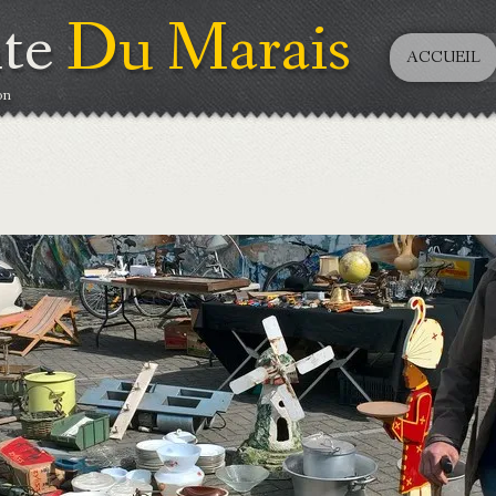
te
Du Marais
ACCUEIL
on