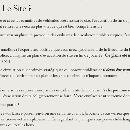
Le Site ?
et avec les centaines de véhicules présents sur le site, l'évacuation de fin de 
t rentrer chez eux au plus vite, ce qui est bien compréhensible.
r partir au plus vite provoque des embarras de circulation problématiques, c'est
s améliorer l'expérience positive que vous avez globalement de la Brocante du 
Police, a imaginé un plan d'évacuation du site en fin de journée.
Ce plan a été m
t 2025.
 circulation aux endroits stratégiques qui posent problème et
il devra être res
s forces de l'ordre pour empêcher les gens de circuler n'importe comment.
isé en 5 zones représentées par des encadrements de couleurs. A chaque zone e
le l'évacuation devra obligatoirement se faire. Votre emplacement se trouve do
tes partie ?
rez vos laissez-passer (environ une semaine avant la brocante), vous verrez que 
où se trouve votre emplacement. En regardant le plan que vous pouvez télécharg
vrez quitter les lieux.