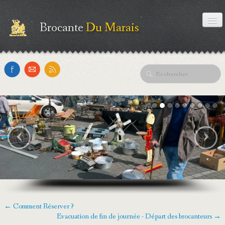
Brocante
Du Marais
ACCUEIL
CONTACT
BROCVATION
‹
›
← Comment Réserver ?
Evacuation de fin de journée - Départ des brocanteurs →