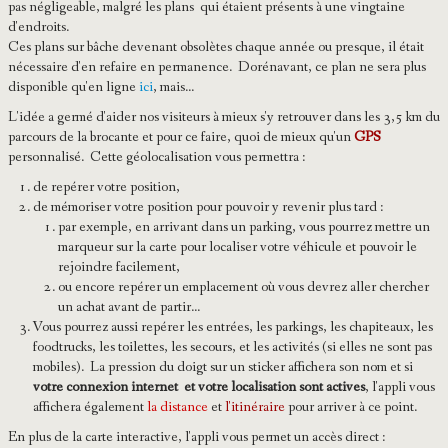
pas négligeable, malgré les plans qui étaient présents à une vingtaine
d'endroits.
Ces plans sur bâche devenant obsolètes chaque année ou presque, il était
nécessaire d'en refaire en permanence. Dorénavant, ce plan ne sera plus
disponible qu'en ligne
ici
, mais...
L'idée a germé d'aider nos visiteurs à mieux s'y retrouver dans les 3,5 km du
parcours de la brocante et pour ce faire, quoi de mieux qu'un
GPS
personnalisé. Cette géolocalisation vous permettra :
de repérer votre position,
de mémoriser votre position pour pouvoir y revenir plus tard :
par exemple, en arrivant dans un parking, vous pourrez mettre un
marqueur sur la carte pour localiser votre véhicule et pouvoir le
rejoindre facilement,
ou encore repérer un emplacement où vous devrez aller chercher
un achat avant de partir...
Vous pourrez aussi repérer les entrées, les parkings, les chapiteaux, les
foodtrucks, les toilettes, les secours, et les activités (si elles ne sont pas
mobiles). La pression du doigt sur un sticker affichera son nom et si
votre connexion internet et votre localisation sont actives
, l'appli vous
affichera également
la distance
et
l'itinéraire
pour arriver à ce point.
En plus de la carte interactive, l'appli vous permet un accès direct :